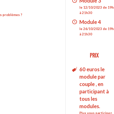
Module 3
le 12/10/2023 de 19
à 21h30
os problèmes ?
Module 4
le 26/10/2023 de 19
à 21h30
PRIX
60 euros le
module par
couple , en
participant à
tous les
modules.
Plus vous participez,