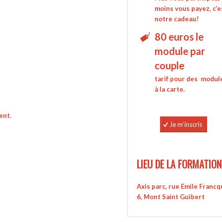
moins vous payez, c’e
notre cadeau!
80 euros le
module par
couple
tarif pour des modul
à la carte.
ent.
Je m’inscris
LIEU DE LA FORMATION
Axis parc, rue Emile Francq
6, Mont Saint Guibert