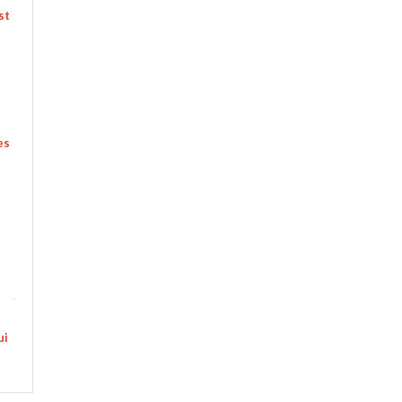
st
es
ui