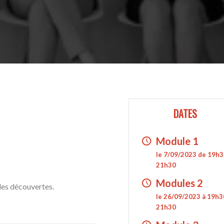
DATES
Module 1
le 7/09/2023 de 19h3
21h30
Modules 2
des découvertes.
le 26/09/2023 à 19h3
21h30