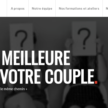
A propos
Notre équipe
Nos formations et ateliers
N
 MEILLEURE
 VOTRE COUPLE
.
t le même chemin »