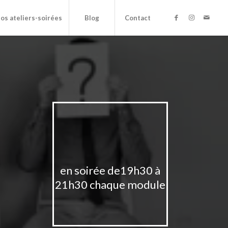
os ateliers-soirées
Blog
Contact
en soirée de19h30 à
21h30 chaque module