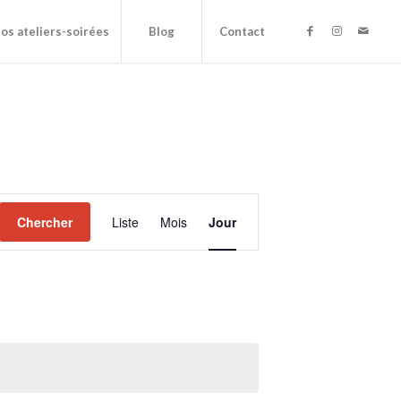
os ateliers-soirées
Blog
Contact
NAVIGATION
DE
Chercher
Liste
Mois
Jour
VUES
ÉVÈNEMENT